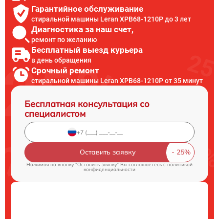
Гарантийное обслуживание
стиральной машины Leran XPB68-1210P до 3 лет
Диагностика за наш счет,
ремонт по желанию
Бесплатный выезд курьера
в день обращения
Срочный ремонт
стиральной машины Leran XPB68-1210P от 35 минут
Бесплатная консультация со
специалистом
Оставить заявку
Нажимая на кнопку "Оставить заявку" Вы соглашаетесь c
политикой
конфиденциальности