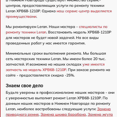
В Нижнем Новгороде существует множество сервис-
центров, предоставляющих услуги по ремонту техники
Leran XPB68-1210P. Однако
наш сервис-центр выделяется
преимуществами
.
Мы ремонтируем Leran. Наши мастера -
специалисты по
ремонту техники Leran
. Восстановить модель XPB68-1210P
для мастеров не будет новой задачей. На все виды
проведенных работ у нас имеется гарантия.
Минимальные сроки выполнения ремонта. Мы большая
сеть мастерских техники Leran. Мы имеем более 20 тыс.
запчастей. И возможно на наших складах
уже имеется
запчасть на модель XPB68-1210P
. При заказе ремонта на
сайте - предоставляется скидка -25%.
Знаем свое дело
Будьте уверены в профессионализме наших мастеров - они
с уверенностью выполнят ремонт Leran XPB68-1210P. По
данным наших мастеров в Нижнем Новгороде по ремонту
Leran, наиболее востребованы следующие услуги:
Замена
приводного ремня
,
Замена шкива барабана
,
Замена жгута