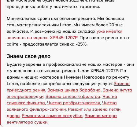
для мастеров не будет новой задачей. На все виды
проведенных работ у нас имеется гарантия.
Минимальные сроки выполнения ремонта. Мы большая
сеть мастерских техники Leran. Мы имеем более 20 тыс.
запчастей. И возможно на наших складах
уже имеется
запчасть на модель XPB45-1207P
. При заказе ремонта на
сайте - предоставляется скидка -25%.
Знаем свое дело
Будьте уверены в профессионализме наших мастеров - они
с уверенностью выполнят ремонт Leran XPB45-1207P. По
данным наших мастеров в Нижнем Новгороде по ремонту
Leran, наиболее востребованы следующие услуги:
Замена
приводного ремня
,
Замена шкива барабана
,
Замена жгута
электропроводки
,
Замена сетевого фильтра
,
Чистка
сливного фильтра
,
Чистка разбрызгивателя
,
Чистка
заливного фильтра-сеточки
,
Ремонт или замена петли
двери
,
Ремонт или замена патрубка
,
Замена мотора
вентилятора сушки
.