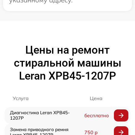
указанному адресу.
Цены на ремонт
стиральной машины
Leran XPB45-1207P
Услуга
Цена
Диагностика Leran XPB45-
бесплатно
1207P
Замена приводного ремня
750 р
Leran XPB45-1207P