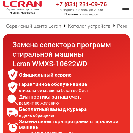
+7 (831) 231-09-76
Сервисный центр Leran
в
Ежедневно с 9:00 до 21:00
Нижнем Новгороде
Позвонить
мне утром
Сервисный центр Leran
Каталог устройств
Ремон
Замена селектора программ
стиральной машины
Leran WMXS-10622WD
Официальный сервис
Гарантийное обслуживание
стиральной машины Leran до 3 лет
Диагностика за наш счет,
ремонт по желанию
Бесплатный выезд курьера
в день обращения
Замена селектора программ стиральной
машины