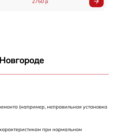
2750 р
850 р
2450 р
1800 р
 Новгороде
1100 р
1100 р
1800 р
ремонта (например, неправильная установка
1000 р
 характеристикам при нормальном