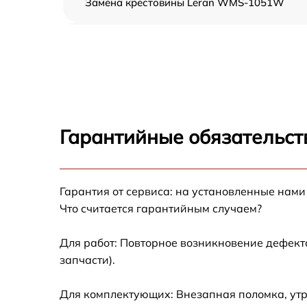
Замена крестовины Leran WMS-1051W
Корпусный ремонт (замена резинок,
креплений, кнопок) Leran WMS-1051W
Ремонт платы управления (восстановление)
Leran WMS-1051W
Замена блока управления Leran WMS-
1051W
Гарантийные обязательст
Ремонт/замена датчика температуры Leran
WMS-1051W
Гарантия от сервиса: на установленные нами
Замена УБЛ Leran WMS-1051W
Что считается гарантийным случаем?
Замена циркуляционного насоса Leran
WMS-1051W
Для работ: Повторное возникновение дефект
запчасти).
Замена сливного шланга Leran WMS-1051
Для комплектующих: Внезапная поломка, утр