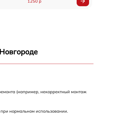
1250 р
1000 р
850 р
2590 р
 Новгороде
1550 р
1550 р
1600 р
 ремонта (например, некорректный монтаж
750 р
 при нормальном использовании.