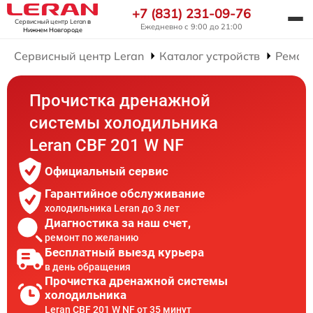
+7 (831) 231-09-76
Сервисный центр Leran
в
Ежедневно с 9:00 до 21:00
Нижнем Новгороде
Сервисный центр Leran
Каталог устройств
Ремон
Прочистка дренажной
системы холодильника
Leran CBF 201 W NF
Официальный сервис
Гарантийное обслуживание
холодильника Leran до 3 лет
Диагностика за наш счет,
ремонт по желанию
Бесплатный выезд курьера
в день обращения
Прочистка дренажной системы
холодильника
Leran CBF 201 W NF от 35 минут